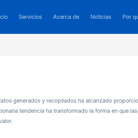
icio
Servicios
Acerca de
Noticias
Por q
de datos generados y recopilados ha alcanzado proporci
cionaria tendencia ha transformado la forma en que la
alor.