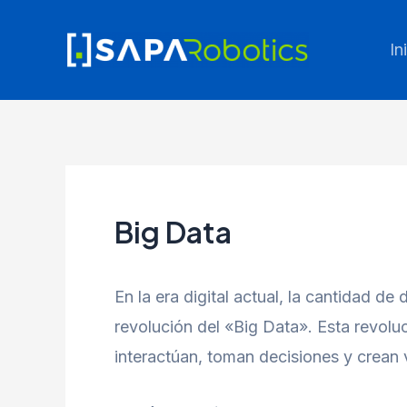
Ir
al
In
contenido
Big Data
En la era digital actual, la cantidad 
revolución del «Big Data». Esta revolu
interactúan, toman decisiones y crean v